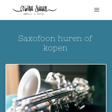
Saxofoon huren of
kopen